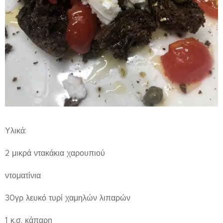
Υλικά:
2 μικρά ντακάκια χαρουπιού
ντοματίνια
30γρ λευκό τυρί χαμηλών λιπαρών
1 κ.σ. κάπαρη