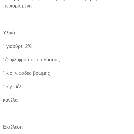
περιορισμένη.
Υλικά:
1 γιαούρτι 2%
1/2 φλ φρούτα του δάσους
1 κ.σ. νιφάδες βρώμης
1 κ.γ. μέλι
κανέλα
Εκτέλεση: