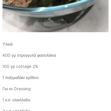
Υλικά:
400 γρ στρογγυλά φασολάκια
100 γρ cottage 2%
1 παξιμαδάκι κρίθινο
Για το Dressing:
1 κ.σ. ελαιόλαδο