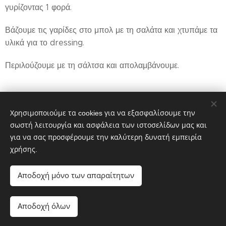
γυρίζοντας 1 φορά.
Βάζουμε τις γαρίδες στο μπολ με τη σαλάτα και χτυπάμε τα
υλικά για το dressing.
Περιλούζουμε με τη σάλτσα και απολαμβάνουμε.
Χρησιμοποιούμε τα cookies για να εξασφαλίσουμε την
Share
σωστή λειτουργία και ασφάλεια των ιστοσελίδων μας και
για να σας προσφέρουμε την καλύτερη δυνατή εμπειρία
χρήσης.
Αποδοχή μόνο των απαραίτητων
Ελ. Βενιζέλου 168, Καλλιθέα, Τηλ: 2130001544
Αποδοχή όλων
Υλοποιήθηκε από τη
Webnode
Cookies